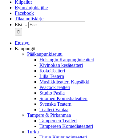
Kilpailut
Ryhmänjohtajille
Facebook
Tilaa uutiskirje
Etsi ...
Etusivu
Kaupungit
Pääkaupunkiseutu
Helsingin Kaupunginteatteri
Kivinokan kesäteatteri
KokoTeatteri
Lilla Teatern
Musiikkiteatteri Kapsäkki
Peacock-teatteri
Studio Pasila
Suomen Komediateatteri
Svenska Teatern
Teatteri Vantaa
Tampere & Pirkanmaa
Tampereen Teatteri
Tampereen Komediateatteri
Turku
Turun Kaupunginteatteri