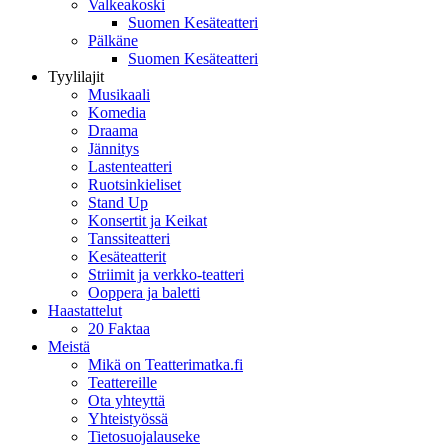
Valkeakoski
Suomen Kesäteatteri
Pälkäne
Suomen Kesäteatteri
Tyylilajit
Musikaali
Komedia
Draama
Jännitys
Lastenteatteri
Ruotsinkieliset
Stand Up
Konsertit ja Keikat
Tanssiteatteri
Kesäteatterit
Striimit ja verkko-teatteri
Ooppera ja baletti
Haastattelut
20 Faktaa
Meistä
Mikä on Teatterimatka.fi
Teattereille
Ota yhteyttä
Yhteistyössä
Tietosuojalauseke