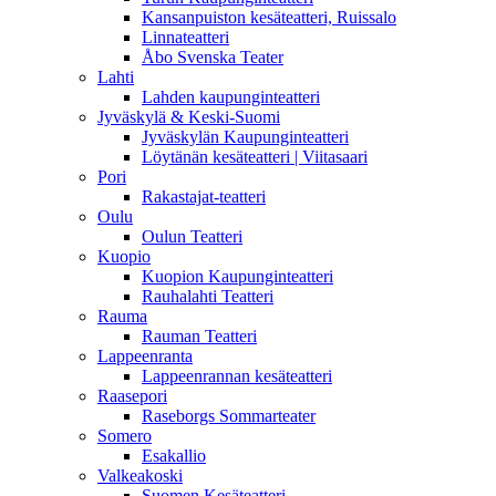
Kansanpuiston kesäteatteri, Ruissalo
Linnateatteri
Åbo Svenska Teater
Lahti
Lahden kaupunginteatteri
Jyväskylä & Keski-Suomi
Jyväskylän Kaupunginteatteri
Löytänän kesäteatteri | Viitasaari
Pori
Rakastajat-teatteri
Oulu
Oulun Teatteri
Kuopio
Kuopion Kaupunginteatteri
Rauhalahti Teatteri
Rauma
Rauman Teatteri
Lappeenranta
Lappeenrannan kesäteatteri
Raasepori
Raseborgs Sommarteater
Somero
Esakallio
Valkeakoski
Suomen Kesäteatteri