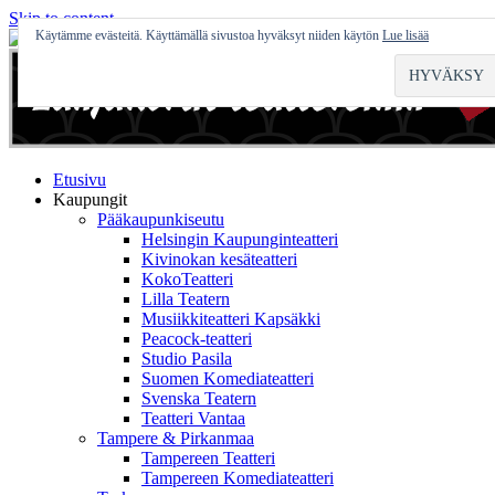
Skip to content
Käytämme evästeitä. Käyttämällä sivustoa hyväksyt niiden käytön
Lue lisää
Etusivu
Kaupungit
Pääkaupunkiseutu
Helsingin Kaupunginteatteri
Kivinokan kesäteatteri
KokoTeatteri
Lilla Teatern
Musiikkiteatteri Kapsäkki
Peacock-teatteri
Studio Pasila
Suomen Komediateatteri
Svenska Teatern
Teatteri Vantaa
Tampere & Pirkanmaa
Tampereen Teatteri
Tampereen Komediateatteri