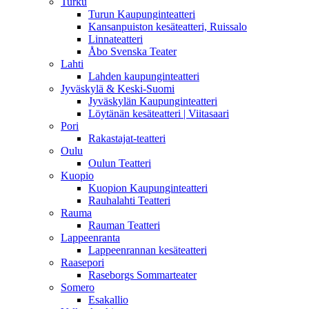
Turku
Turun Kaupunginteatteri
Kansanpuiston kesäteatteri, Ruissalo
Linnateatteri
Åbo Svenska Teater
Lahti
Lahden kaupunginteatteri
Jyväskylä & Keski-Suomi
Jyväskylän Kaupunginteatteri
Löytänän kesäteatteri | Viitasaari
Pori
Rakastajat-teatteri
Oulu
Oulun Teatteri
Kuopio
Kuopion Kaupunginteatteri
Rauhalahti Teatteri
Rauma
Rauman Teatteri
Lappeenranta
Lappeenrannan kesäteatteri
Raasepori
Raseborgs Sommarteater
Somero
Esakallio