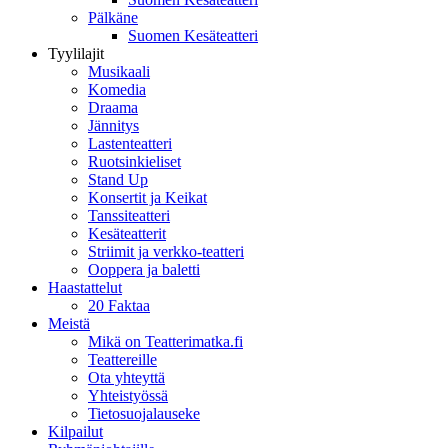
Pälkäne
Suomen Kesäteatteri
Tyylilajit
Musikaali
Komedia
Draama
Jännitys
Lastenteatteri
Ruotsinkieliset
Stand Up
Konsertit ja Keikat
Tanssiteatteri
Kesäteatterit
Striimit ja verkko-teatteri
Ooppera ja baletti
Haastattelut
20 Faktaa
Meistä
Mikä on Teatterimatka.fi
Teattereille
Ota yhteyttä
Yhteistyössä
Tietosuojalauseke
Kilpailut