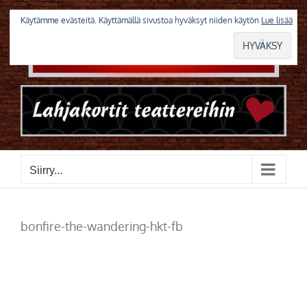
Skip
to
Käytämme evästeitä. Käyttämällä sivustoa hyväksyt niiden käytön
Lue lisää
content
Siirry...
bonfire-the-wandering-hkt-fb