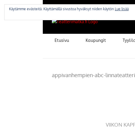
Skip
to
Käytämme evästeitä. Käyttämällä sivustoa hyväksyt niiden käytön
Lue lisää
content
Etusivu
Kaupungit
Tyylila
appivanhempien-abc-linnateatteri-
VIIKON KAP