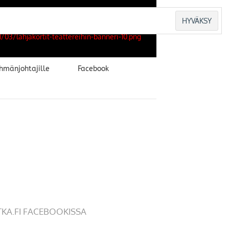
hmänjohtajille
Facebook
TKA.FI FACEBOOKISSA