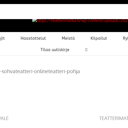
jit
Haastattelut
Meistä
Kilpailut
Ry
Tilaa uutiskirje
sohvateatteri-onlineteatteri-pohja
PALE
TEATTERIMA