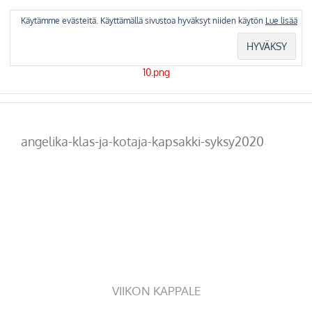
Skip
to
Käytämme evästeitä. Käyttämällä sivustoa hyväksyt niiden käytön
Lue lisää
content
angelika-klas-ja-kotaja-kapsakki-syksy2020
VIIKON KAPPALE