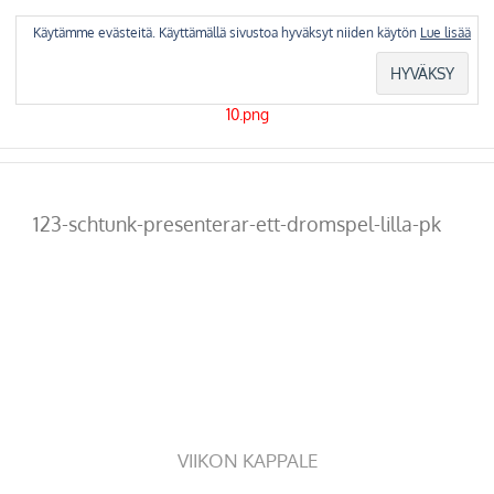
Skip
to
Käytämme evästeitä. Käyttämällä sivustoa hyväksyt niiden käytön
Lue lisää
content
123-schtunk-presenterar-ett-dromspel-lilla-pk
VIIKON KAPPALE