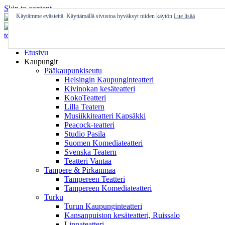
Skip to content
Käytämme evästeitä. Käyttämällä sivustoa hyväksyt niiden käytön
Lue lisää
Etusivu
Kaupungit
Pääkaupunkiseutu
Helsingin Kaupunginteatteri
Kivinokan kesäteatteri
KokoTeatteri
Lilla Teatern
Musiikkiteatteri Kapsäkki
Peacock-teatteri
Studio Pasila
Suomen Komediateatteri
Svenska Teatern
Teatteri Vantaa
Tampere & Pirkanmaa
Tampereen Teatteri
Tampereen Komediateatteri
Turku
Turun Kaupunginteatteri
Kansanpuiston kesäteatteri, Ruissalo
Linnateatteri