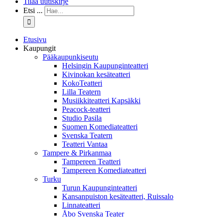
Tilaa uutiskirje
Etsi ...
Etusivu
Kaupungit
Pääkaupunkiseutu
Helsingin Kaupunginteatteri
Kivinokan kesäteatteri
KokoTeatteri
Lilla Teatern
Musiikkiteatteri Kapsäkki
Peacock-teatteri
Studio Pasila
Suomen Komediateatteri
Svenska Teatern
Teatteri Vantaa
Tampere & Pirkanmaa
Tampereen Teatteri
Tampereen Komediateatteri
Turku
Turun Kaupunginteatteri
Kansanpuiston kesäteatteri, Ruissalo
Linnateatteri
Åbo Svenska Teater