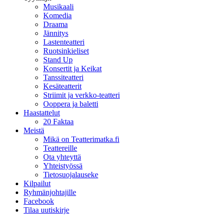
Musikaali
Komedia
Draama
Jännitys
Lastenteatteri
Ruotsinkieliset
Stand Up
Konsertit ja Keikat
Tanssiteatteri
Kesäteatterit
Striimit ja verkko-teatteri
Ooppera ja baletti
Haastattelut
20 Faktaa
Meistä
Mikä on Teatterimatka.fi
Teattereille
Ota yhteyttä
Yhteistyössä
Tietosuojalauseke
Kilpailut
Ryhmänjohtajille
Facebook
Tilaa uutiskirje