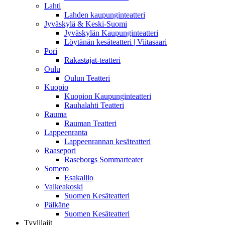
Lahti
Lahden kaupunginteatteri
Jyväskylä & Keski-Suomi
Jyväskylän Kaupunginteatteri
Löytänän kesäteatteri | Viitasaari
Pori
Rakastajat-teatteri
Oulu
Oulun Teatteri
Kuopio
Kuopion Kaupunginteatteri
Rauhalahti Teatteri
Rauma
Rauman Teatteri
Lappeenranta
Lappeenrannan kesäteatteri
Raasepori
Raseborgs Sommarteater
Somero
Esakallio
Valkeakoski
Suomen Kesäteatteri
Pälkäne
Suomen Kesäteatteri
Tyylilajit