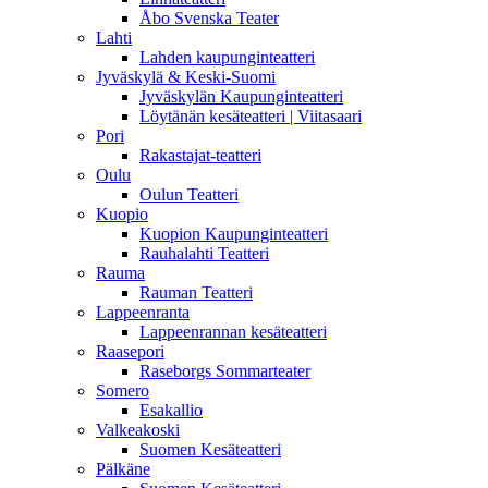
Åbo Svenska Teater
Lahti
Lahden kaupunginteatteri
Jyväskylä & Keski-Suomi
Jyväskylän Kaupunginteatteri
Löytänän kesäteatteri | Viitasaari
Pori
Rakastajat-teatteri
Oulu
Oulun Teatteri
Kuopio
Kuopion Kaupunginteatteri
Rauhalahti Teatteri
Rauma
Rauman Teatteri
Lappeenranta
Lappeenrannan kesäteatteri
Raasepori
Raseborgs Sommarteater
Somero
Esakallio
Valkeakoski
Suomen Kesäteatteri
Pälkäne