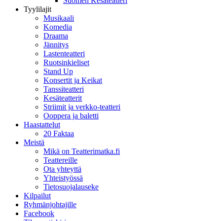
Suomen Kesäteatteri
Tyylilajit
Musikaali
Komedia
Draama
Jännitys
Lastenteatteri
Ruotsinkieliset
Stand Up
Konsertit ja Keikat
Tanssiteatteri
Kesäteatterit
Striimit ja verkko-teatteri
Ooppera ja baletti
Haastattelut
20 Faktaa
Meistä
Mikä on Teatterimatka.fi
Teattereille
Ota yhteyttä
Yhteistyössä
Tietosuojalauseke
Kilpailut
Ryhmänjohtajille
Facebook